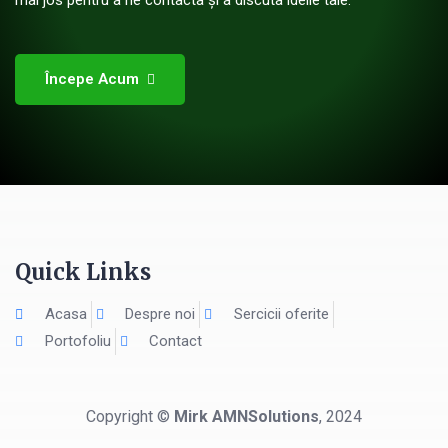
mai jos pentru a ne contacta și a discuta ideile tale.
Începe Acum
Quick Links
Acasa
Despre noi
Sercicii oferite
Portofoliu
Contact
Copyright ©
Mirk AMNSolutions
, 2024